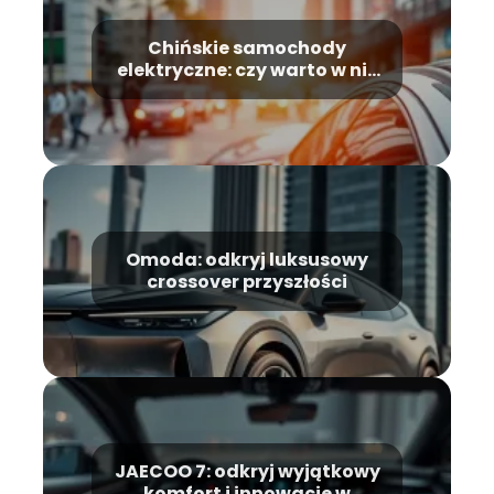
Chińskie samochody
elektryczne: czy warto w nie
inwestować?
Omoda: odkryj luksusowy
crossover przyszłości
JAECOO 7: odkryj wyjątkowy
komfort i innowacje w