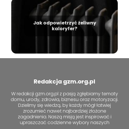
Jak odpowietrzyć żeliwny
kaloryfer?
Redakcja gzm.org.pl
W redakcji gzm.org.pl z pasją zgłębiamy tematy
domu, urody, zdrowia, biznesu oraz motoryzacji.
Dzielimy się wiedzą, by każdy mógł łatwiej
zrozumieć nawet najbardziej złożone
zagadnienia. Naszą misją jest inspirować i
upraszczać codzienne wybory naszych
czytelników.