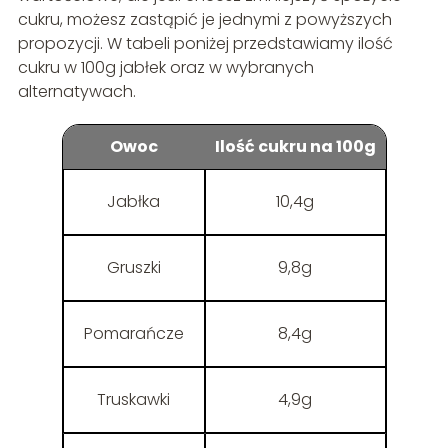
cukru, możesz zastąpić je jednymi z powyższych
propozycji. W tabeli poniżej przedstawiamy ilość
cukru w 100g jabłek oraz w wybranych
alternatywach.
Owoc
Ilość cukru na 100g
Jabłka
10,4g
Gruszki
9,8g
Pomarańcze
8,4g
Truskawki
4,9g