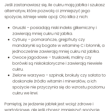
Jeśli zastanawiasz się, ile cukru mają jabłka i szukasz
alternatyw, które pozwolą ci zmniejszyć jego
spożycie, istnieje wiele opcji. Oto kilka z nich:
Gruszki – posiadają niski indeks glikemiczny i
zawierają mniej cukru niż jabłka.
Cytrusy – pomarańcze, grejpfruty czy
mandarynki są bogate w witaminę C i błonnik, a
jednocześnie zawierają mniej cukru niż jabłka.
Owoce jagodowe – truskawki, maliny czy
borówki są niskokaloryczne i zawierają niewiele
cukru.
Zielone warzywa – szpinak, brokuły czy sałata to
doskonałe źródło witamin i minerałów, a ich
spożycie nie przyczynia się do wzrostu poziomu
cukru we krwi.
Pamiętaj, że jedzenie jabłek jest wciąż zdrowe i
wartościowe, ale jeśli chcesz zmniejszyć spożycie