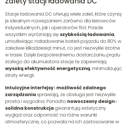
Zalety stacji ładowania DC
Stacje ładowania DC oferują wiele zalet, które czynią
je idealnym rozwiązaniem zarówno dla kierowców
indywidualnych, jak i operatorów flot. Przede
wszystkim wyróżniają się
szybkością ładowania
,
umożliwiając naładowanie baterii pojazdu do 80% w
zaledwie kilkadziesiąt minut, co jest niezwykle istotne
w trasie. Dzięki bezpośredniemu dostarczaniu prądu
stałego do akumulatora stacje te zapewniają
wysoką efektywność energetyczną
, minimalizując
straty energii.
Intuicyjne interfejsy
i
możliwość zdalnego
zarządzania
sprawiają, że obsługa jest niezwykle
prosta i wygodna. Ponadto
nowoczesny design
i
solidna konstrukcja
gwarantują estetyczny
wygląd oraz odporność na różne warunki
atmosferyczne, co pozwala na ich zastosowanie w