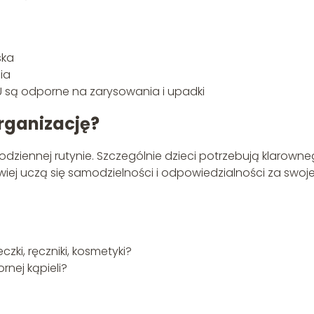
ska
ia
U są odporne na zarysowania i upadki
organizację?
codziennej rutynie. Szczególnie dzieci potrzebują klarown
iej uczą się samodzielności i odpowiedzialności za swoj
zki, ręczniki, kosmetyki?
nej kąpieli?