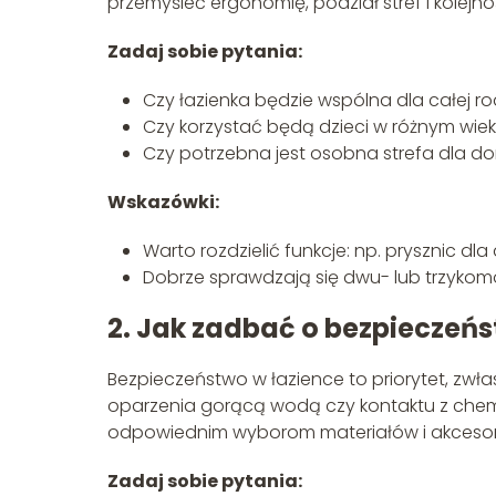
przemyśleć ergonomię, podział stref i kolej
Zadaj sobie pytania:
Czy łazienka będzie wspólna dla całej ro
Czy korzystać będą dzieci w różnym wie
Czy potrzebna jest osobna strefa dla dor
Wskazówki:
Warto rozdzielić funkcje: np. prysznic dl
Dobrze sprawdzają się dwu- lub trzykom
2. Jak zadbać o bezpieczeńs
Bezpieczeństwo w łazience to priorytet, zwłasz
oparzenia gorącą wodą czy kontaktu z chemi
odpowiednim wyborom materiałów i akcesor
Zadaj sobie pytania: