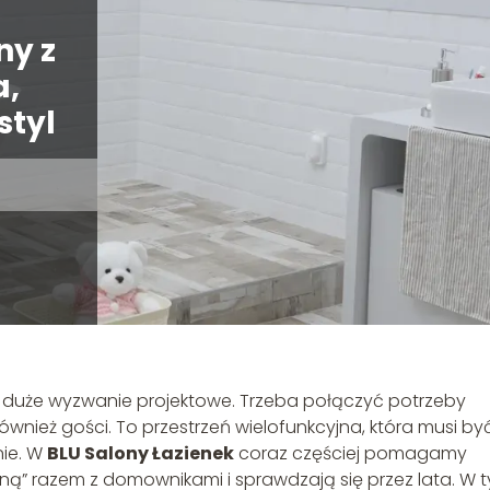
ny z
a,
styl
o duże wyzwanie projektowe. Trzeba połączyć potrzeby
ównież gości. To przestrzeń wielofunkcyjna, która musi by
nie. W
BLU Salony Łazienek
coraz częściej pomagamy
rosną” razem z domownikami i sprawdzają się przez lata. W 