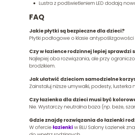
Lustra z podświetleniem LED dodają nowo
FAQ
Jakie płytki są bezpieczne dla dzieci?
Płytki podłogowe o klasie antypoślizgowości 
Czy w łazience rodzinnej lepiej sprawdzi 
Najlepiej oba rozwiązania, ale przy ograniczo
brodzikiem.
Jak ułatwić dzieciom samodzielne korzys
Zainstaluj niższe umywalki, podesty, lusterka
Czy łazienka dla dzieci musi być kolorow
Nie. Wystarczy neutralna baza (np. beże, szaroś
Gdzie znajdę rozwiązania do łazienki rod
W ofercie
łazienki
w BLU Salony Łazienek znaj
do wnętrz rodzinnych.