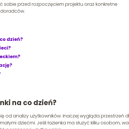
dać sobie przed rozpoczęciem projektu oraz konkretne
 doradców.
 co dzień?
ieci?
zieckiem?
ację?
?
enki na co dzień?
ę od analizy użytkowników. Inaczej wygląda przestrzeń d
z małymi dziećmi. Jeśli łazienka ma służyć kilku osobom, wa