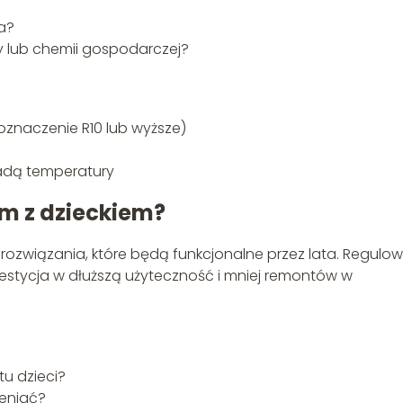
ra?
 lub chemii gospodarczej?
oznaczenie R10 lub wyższe)
kadą temperatury
em z dzieckiem?
 rozwiązania, które będą funkcjonalne przez lata. Regulo
estycja w dłuższą użyteczność i mniej remontów w
u dzieci?
ieniać?