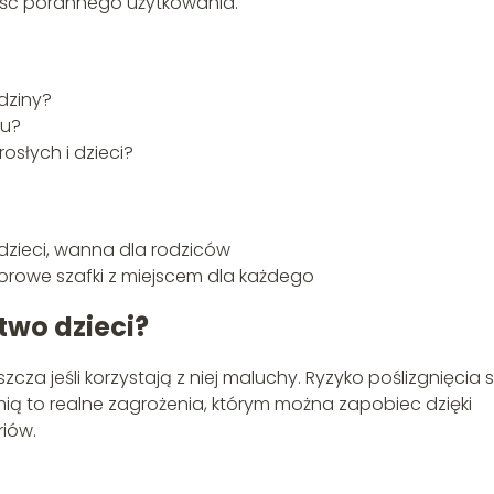
ność porannego użytkowania.
dziny?
ku?
osłych i dzieci?
a dzieci, wanna dla rodziców
orowe szafki z miejscem dla każdego
two dzieci?
cza jeśli korzystają z niej maluchy. Ryzyko poślizgnięcia s
ą to realne zagrożenia, którym można zapobiec dzięki
iów.