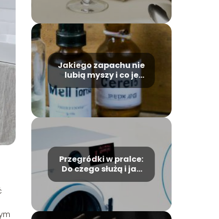
błędy!
Jakiego zapachu nie
lubią myszy i co je
odstrasza?
Przegródki w pralce:
Do czego służą i jak
ich używać?
ć
tym