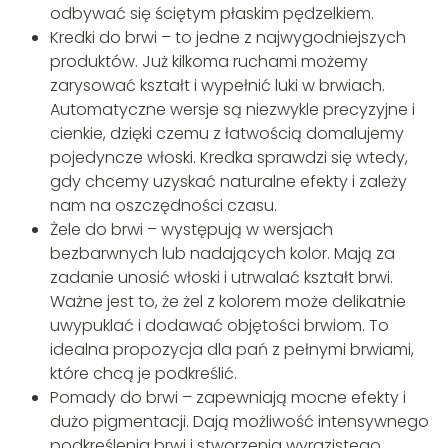
odbywać się ściętym płaskim pędzelkiem.
Kredki do brwi – to jedne z najwygodniejszych
produktów. Już kilkoma ruchami możemy
zarysować kształt i wypełnić luki w brwiach.
Automatyczne wersje są niezwykle precyzyjne i
cienkie, dzięki czemu z łatwością domalujemy
pojedyncze włoski. Kredka sprawdzi się wtedy,
gdy chcemy uzyskać naturalne efekty i zależy
nam na oszczędności czasu.
Żele do brwi – występują w wersjach
bezbarwnych lub nadających kolor. Mają za
zadanie unosić włoski i utrwalać kształt brwi.
Ważne jest to, że żel z kolorem może delikatnie
uwypuklać i dodawać objętości brwiom. To
idealna propozycja dla pań z pełnymi brwiami,
które chcą je podkreślić.
Pomady do brwi – zapewniają mocne efekty i
dużo pigmentacji. Dają możliwość intensywnego
podkreślenia brwi i stworzenia wyrazistego