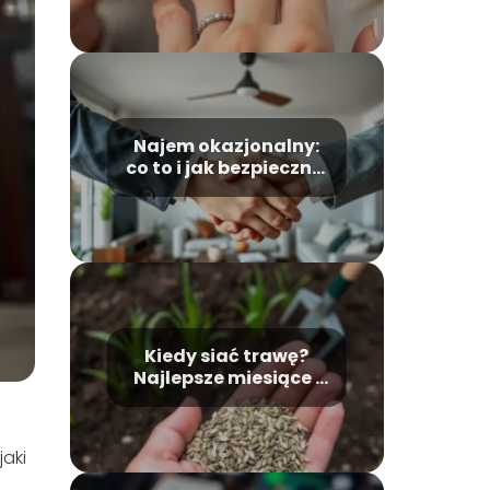
przewodnik krok po
kroku
Najem okazjonalny:
co to i jak bezpiecznie
zawrzeć umowę?
Kiedy siać trawę?
Najlepsze miesiące i
warunki do siewu
jaki