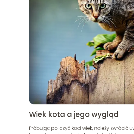
Wiek kota a jego wygląd
Próbując policzyć koci wiek, należy zwrócić 