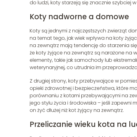
do ludzi, koty starzeją się znacznie szybciej
Koty nadworne a domowe
Koty są jednymi z najczęstszych zwierząt do
na temat tego, jak wiek wpływa na koty żyjąc
na zewnątrz mają tendencję do starzenia się s
że koty żyjące na zewnątrz są narażone na wię
elementy, takie jak samochody lub ekstremal
weterynaryjnej, co utrudnia im przeprowadza
Z drugiej strony, koty przebywające w pom
opieki zdrowotnej i bezpieczeństwa, które 
porównaniu z kotami przebywającymi na zew
jego stylu życia i środowiska – jeśli zapewn
on żyć dłużej niż kot żyjący na zewnątrz.
Przeliczanie wieku kota na 