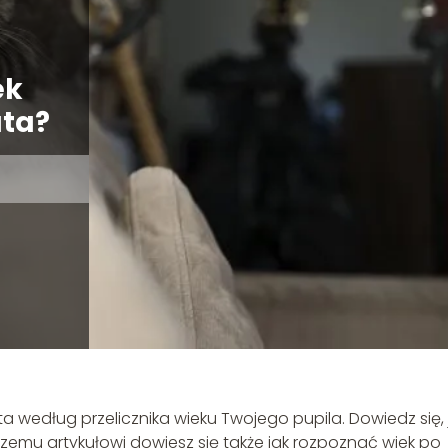
ek
ata?
ta według przelicznika wieku Twojego pupila. Dowiedz się, 
aszemu artykułowi dowiesz się także jak rozpoznać wiek po