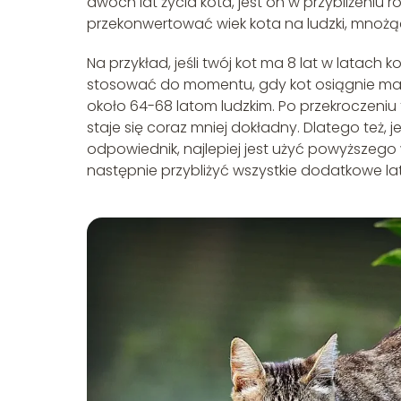
dwóch lat życia kota, jest on w przybliżeniu
przekonwertować wiek kota na ludzki, mnożąc
Na przykład, jeśli twój kot ma 8 lat w latach 
stosować do momentu, gdy kot osiągnie maks
około 64-68 latom ludzkim. Po przekroczeniu te
staje się coraz mniej dokładny. Dlatego też, j
odpowiednik, najlepiej jest użyć powyższego 
następnie przybliżyć wszystkie dodatkowe la