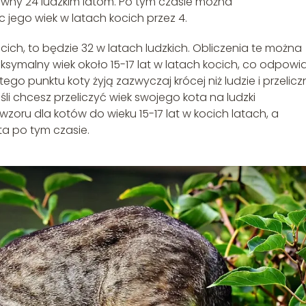
 równy 24 ludzkim latom. Po tym czasie można
 jego wiek w latach kocich przez 4.
kocich, to będzie 32 w latach ludzkich. Obliczenia te można
ymalny wiek około 15-17 lat w latach kocich, co odpow
go punktu koty żyją zazwyczaj krócej niż ludzie i przeliczn
eśli chcesz przeliczyć wiek swojego kota na ludzki
wzoru dla kotów do wieku 15-17 lat w kocich latach, a
ta po tym czasie.