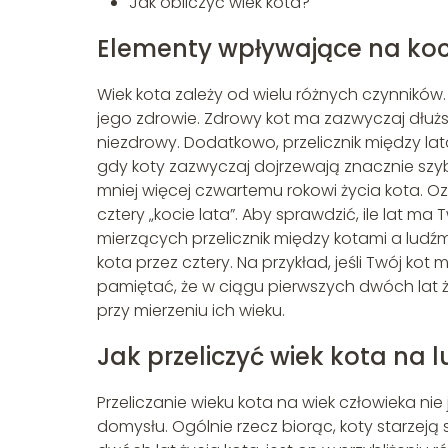
Jak obliczyć wiek kota?
Elementy wpływające na koc
Wiek kota zależy od wielu różnych czynników.
jego zdrowie. Zdrowy kot ma zazwyczaj dłużs
niezdrowy. Dodatkowo, przelicznik między la
gdy koty zazwyczaj dojrzewają znacznie szybc
mniej więcej czwartemu rokowi życia kota. Oz
cztery „kocie lata”. Aby sprawdzić, ile lat ma
mierzących przelicznik między kotami a ludźm
kota przez cztery. Na przykład, jeśli Twój kot 
pamiętać, że w ciągu pierwszych dwóch lat ż
przy mierzeniu ich wieku.
Jak przeliczyć wiek kota na l
Przeliczanie wieku kota na wiek człowieka n
domysłu. Ogólnie rzecz biorąc, koty starzeją s