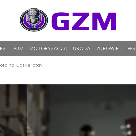
NES
DOM
MOTORYZACJA
URODA
ZDROWIE
LIFE
kota na ludzkie lata?