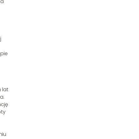
ta
j
apie
 lat
a.
ncję
oty
niu