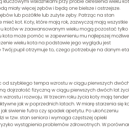
są kluczowymi wskaźnikami przy próbie określenia wieku ko
ą miały więcej zębów i będą one bielsze i ostrzejsze.
bów lub pożółkłe lub zużyte zęby. Patrząc na stan
e mieć kot. Koty, które mają rok, zazwyczaj mają wszystkie
dy u kotów w zaawansowanym wieku mogą pozostać tylko
ku kota może pomóc w zapewnieniu mu najlepszej możliwe
liczenie wieku kota na podstawie jego wyglądu jest
Twój pupil otrzymuje to, czego potrzebuje na danym et
ając od szybkiego tempa wzrostu w ciągu pierwszych dwóch
ełną dojrzałość fizyczną w ciągu pierwszych dwóch lat życi
wzrostu i rozwoju. W trzecim roku życia koty mają tende
ktywne jak w poprzednich latach. W miarę starzenia się k
ak siwienie futra czy spadek apetytu. Po ukończeniu
 w tzw. stan seniora i wymaga częstszej opieki
e ryzyko wystąpienia problemów zdrowotnych. W porówna