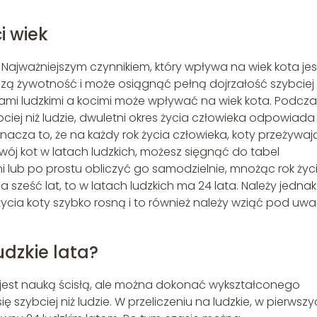
i wiek
 Najważniejszym czynnikiem, który wpływa na wiek kota jes
zą żywotność i może osiągnąć pełną dojrzałość szybciej 
tami ludzkimi a kocimi może wpływać na wiek kota. Podcza
iej niż ludzie, dwuletni okres życia człowieka odpowiada
nacza to, że na każdy rok życia człowieka, koty przeżywaj
 Twój kot w latach ludzkich, możesz sięgnąć do tabel
i lub po prostu obliczyć go samodzielnie, mnożąc rok życ
ma sześć lat, to w latach ludzkich ma 24 lata. Należy jednak
ycia koty szybko rosną i to również należy wziąć pod uw
udzkie lata?
ie jest nauką ścisłą, ale można dokonać wykształconego
ię szybciej niż ludzie. W przeliczeniu na ludzkie, w pierwsz