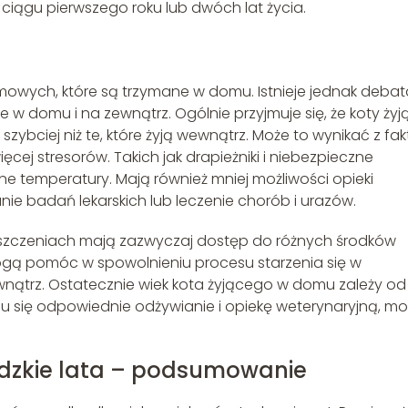
 w ciągu pierwszego roku lub dwóch lat życia.
mowych, które są trzymane w domu. Istnieje jednak debat
e w domu i na zewnątrz. Ogólnie przyjmuje się, że koty żyj
zybciej niż te, które żyją wewnątrz. Może to wynikać z fak
cej stresorów. Takich jak drapieżniki i niebezpieczne
ne temperatury. Mają również mniej możliwości opieki
nie badań lekarskich lub leczenie chorób i urazów.
ieszczeniach mają zazwyczaj dostęp do różnych środków
mogą pomóc w spowolnieniu procesu starzenia się w
nątrz. Ostatecznie wiek kota żyjącego w domu zależy od
i mu się odpowiednie odżywianie i opiekę weterynaryjną, m
ludzkie lata – podsumowanie