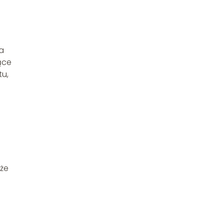
a
ące
tu,
oże