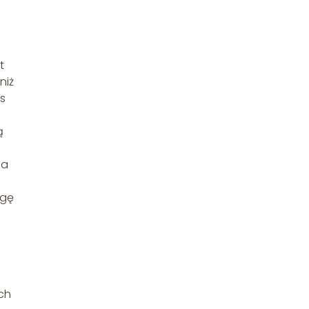
t
niż
s
ą
ia
agę
ych