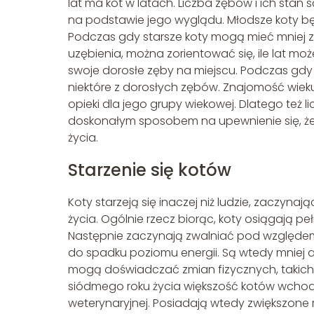
lat ma kot w latach. Liczba zębów i ich stan 
na podstawie jego wyglądu. Młodsze koty będ
Podczas gdy starsze koty mogą mieć mniej zę
uzębienia, można zorientować się, ile lat moż
swoje dorosłe zęby na miejscu. Podczas g
niektóre z dorosłych zębów. Znajomość wie
opieki dla jego grupy wiekowej. Dlatego też 
doskonałym sposobem na upewnienie się, że 
życia.
Starzenie się kotów
Koty starzeją się inaczej niż ludzie, zaczyn
życia. Ogólnie rzecz biorąc, koty osiągają p
Następnie zaczynają zwalniać pod względem 
do spadku poziomu energii. Są wtedy mniej a
mogą doświadczać zmian fizycznych, takich j
siódmego roku życia większość kotów wchodzi
weterynaryjnej. Posiadają wtedy zwiększon