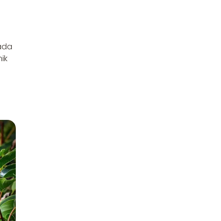
iada
ik