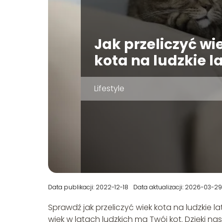
Jak przeliczyć wi
kota na ludzkie l
Lifestyle
Data publikacji: 2022-12-18
Data aktualizacji: 2026-03-29
Sprawdź jak przeliczyć wiek kota na ludzkie la
wiek w latach ludzkich ma Twój kot. Dzięki n