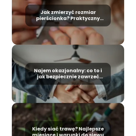
Jak zmierzyć rozmiar
pierścionka? Praktyczny
przewodnik krok po kroku
Najem okazjonalny: co to i
jak bezpiecznie zawrzeć
umowę?
Kiedy siać trawę? Najlepsze
miesiące i warunki do siewu