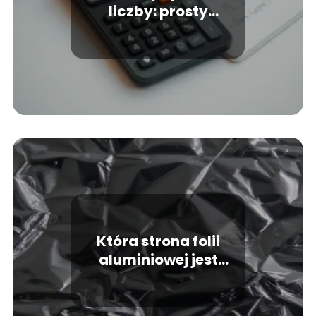
liczby: prosty
przewodnik krok po
kroku
Która strona folii
aluminiowej jest
właściwa?