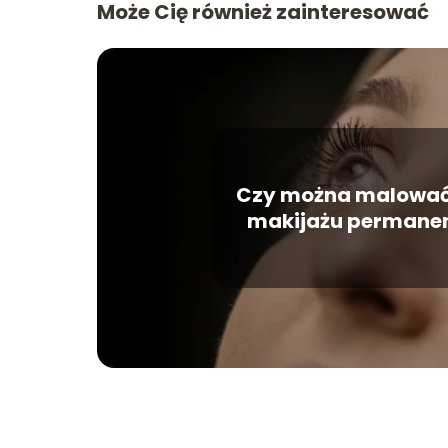
Może Cię również zainteresować
Czy można malować
makijażu permane
Poznaj niesamowite m