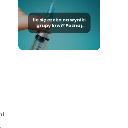
Ile się czeka na wyniki
m
grupy krwi? Poznaj
odpowiedź
 i
y