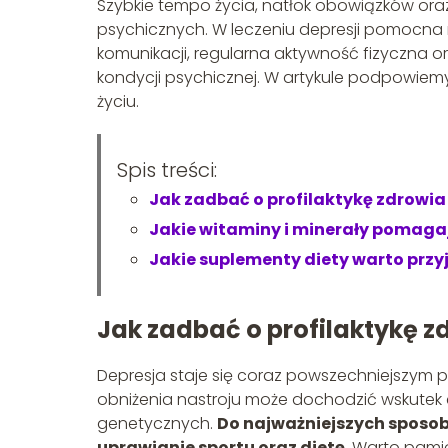
Szybkie tempo życia, natłok obowiązków oraz 
psychicznych. W leczeniu depresji pomocn
komunikacji, regularna aktywność fizyczna 
kondycji psychicznej. W artykule podpowiemy
życiu.
Spis treści:
Jak zadbać o profilaktykę zdrowi
Jakie witaminy i minerały pomagaj
Jakie suplementy diety warto prz
Jak zadbać o profilaktykę 
Depresja staje się coraz powszechniejszym
obniżenia nastroju może dochodzić wskutek
genetycznych.
Do
najważniejszych sposob
uprawianie sportu oraz dietę
. Warto pami