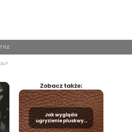
STYLE
oju?
Zobacz także:
Jak wygląda
ugryzienie pluskwy?
Czy jest bolesne?