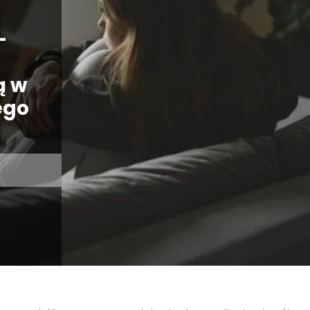
–
ą w
ego