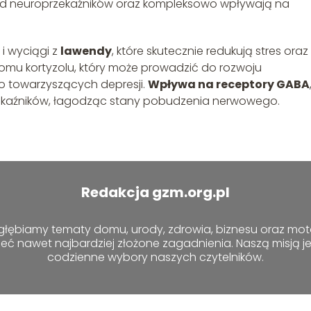
kład neuroprzekaźników oraz kompleksowo wpływają na
 i wyciągi z
lawendy
, które skutecznie redukują stres oraz
omu kortyzolu, który może prowadzić do rozwoju
 towarzyszących depresji.
Wpływa na receptory GABA
zekaźników, łagodząc stany pobudzenia nerwowego.
Redakcja gzm.org.pl
zgłębiamy tematy domu, urody, zdrowia, biznesu oraz motor
ieć nawet najbardziej złożone zagadnienia. Naszą misją je
codzienne wybory naszych czytelników.