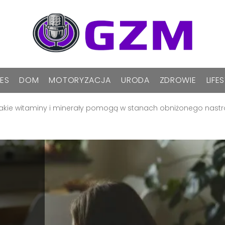
NES
DOM
MOTORYZACJA
URODA
ZDROWIE
LIFE
 jakie witaminy i minerały pomogą w stanach obniżonego nastr