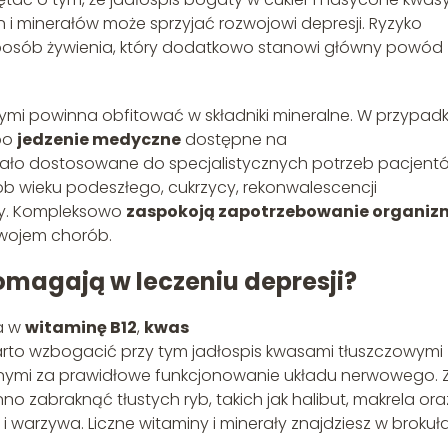
i minerałów może sprzyjać rozwojowi depresji. Ryzyko
posób żywienia, który dodatkowo stanowi główny powód
mi powinna obfitować w składniki mineralne. W przypad
 po
jedzenie medyczne
dostępne na
stało dostosowane do specjalistycznych potrzeb pacjent
ób wieku podeszłego, cukrzycy, rekonwalescencji
oby. Kompleksowo
zaspokoją zapotrzebowanie organiz
zwojem chorób.
omagają w leczeniu depresji?
ta w
witaminę B12
,
kwas
arto wzbogacić przy tym jadłospis kwasami tłuszczowymi
ymi za prawidłowe funkcjonowanie układu nerwowego. 
zabraknąć tłustych ryb, takich jak halibut, makrela ora
 warzywa. Liczne witaminy i minerały znajdziesz w brokuł