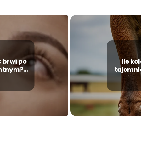
 brwi po
Ile k
ntnym?
tajemni
ożliwości!