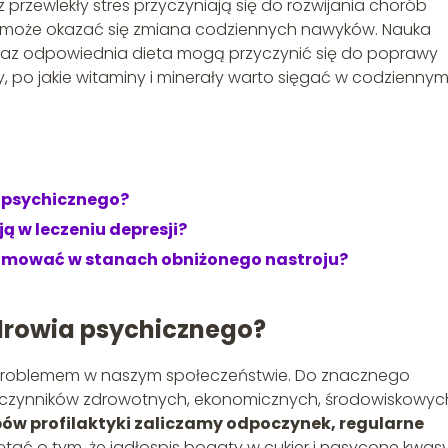
przewlekły stres przyczyniają się do rozwijania chorób
a może okazać się zmiana codziennych nawyków. Nauka
oraz odpowiednia dieta mogą przyczynić się do poprawy
, po jakie witaminy i minerały warto sięgać w codzienny
a psychicznego?
ą w leczeniu depresji?
yjmować w stanach obniżonego nastroju?
zdrowia psychicznego?
 problemem w naszym społeczeństwie. Do znacznego
 czynników zdrowotnych, ekonomicznych, środowiskowych
ów profilaktyki zaliczamy odpoczynek, regularne
ętać o tym, że jadłospis bogaty w cukier i nasycone kwas