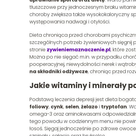
tłuszczowe przy jednoczesnym braku witamin 
choroby zwiększa także wysokokaloryczny s
występowania nadwagi i otyłości.
Dieta chroniąca przed chorobami psychiczny
szczególnych potrzeb żywieniowych sięgnij
stronie
zywieniemaznaczenie.pl
, które zo
Można po nie sięgać m.in. w przypadku chor
pooperacyjnej, niewydolności nerek i wątr
na składniki odżywcze
, chroniąc przed ro
Jakie witaminy i minerały p
Podstawą leczenia depresji jest dieta boga
foliowy
,
cynk
,
selen
,
żelazo
i
tryptofan
. W
omega-3 oraz aminokwasami odpowiedzialn
tego powodu w codziennym menu nie powinno 
łosoś. Sięgaj jednocześnie po zdrowe owoce i
szpinaku, sałacie oraz brukselce.