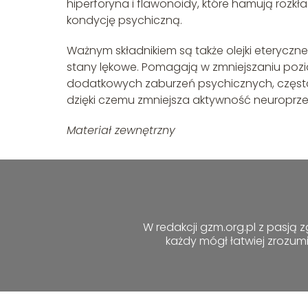
hiperforyna i flawonoidy, które hamują roz
kondycję psychiczną.
Ważnym składnikiem są także olejki eteryczne
stany lękowe. Pomagają w zmniejszaniu pozi
dodatkowych zaburzeń psychicznych, często
dzięki czemu zmniejsza aktywność neuropr
Materiał zewnętrzny
W redakcji gzm.org.pl z pasją 
każdy mógł łatwiej zrozum